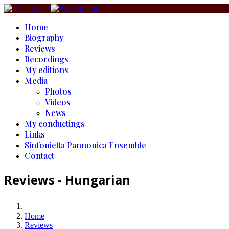
Home
Biography
Reviews
Recordings
My editions
Media
Photos
Videos
News
My conductings
Links
Sinfonietta Pannonica Ensemble
Contact
Reviews - Hungarian
Home
Reviews