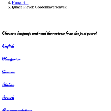
Hungarian
Ignace Pleyel: Gordonkaversenyek
Choose a language and read the reviews from the past years!
English
Hungarian
German
Italian
French
Recommendations