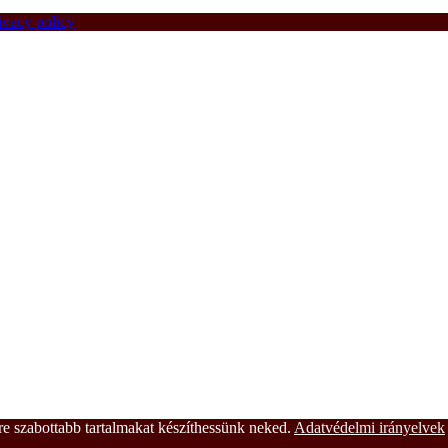
ivacy policy
e szabottabb tartalmakat készíthessünk neked.
Adatvédelmi irányelvek