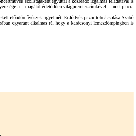
oncertművek szólistájaként egyúttal a közreadó izgalmas feladatával is
 nyeresége a – magától értetődően világpremier-címkével – most piacra
ekelt előadóművészek figyelmét. Erdődyék pazar tolmácsolása Szabó
almában egyaránt alkalmas rá, hogy a karácsonyi lemezdömpingben is
.