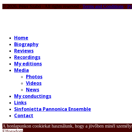
© 2026. Péter Szabó - All rights reserved ·
Terms and Conditions
·
Pr
Home
Biography
Reviews
Recordings
My editions
Media
Photos
Videos
News
My conductings
Links
Sinfonietta Pannonica Ensemble
Contact
A honlapunkon cookiekat használunk, hogy a jövőben minél személyr
Elfogadom