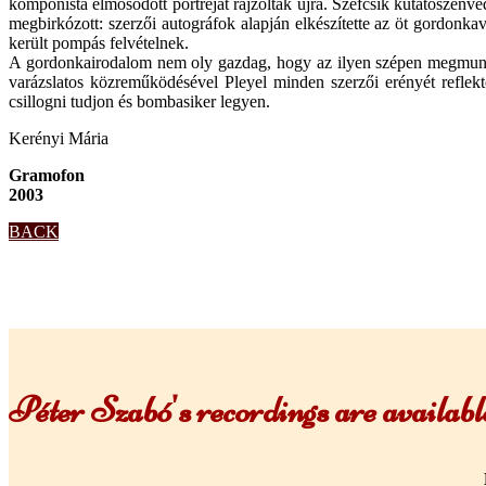
komponista elmosódott portréját rajzolták újra. Szefcsik kutatószenve
megbirkózott: szerzői autográfok alapján elkészítette az öt gordonka
került pompás felvételnek.
A gordonkairodalom nem oly gazdag, hogy az ilyen szépen megmunká
varázslatos közreműködésével Pleyel minden szerzői erényét reflek
csillogni tudjon és bombasiker legyen.
Kerényi Mária
Gramofon
2003
BACK
Péter Szabó's recordings are availa