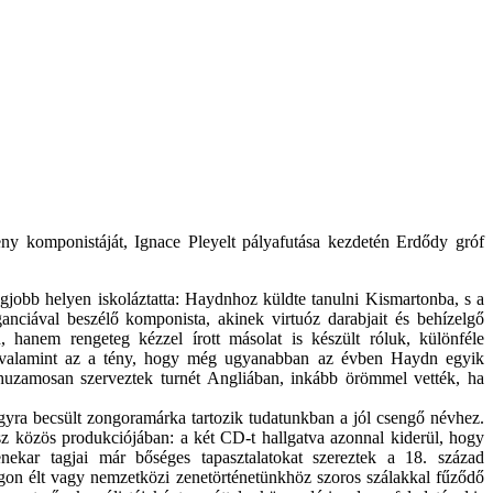
y komponistáját, Ignace Pleyelt pályafutása kezdetén Erdődy gróf
gjobb helyen iskoláztatta: Haydnhoz küldte tanulni Kismartonba, s a
anciával beszélő komponista, akinek virtuóz darabjait és behízelgő
anem rengeteg kézzel írott másolat is készült róluk, különféle
, valamint az a tény, hogy még ugyanabban az évben Haydn egyik
rhuzamosan szerveztek turnét Angliában, inkább örömmel vették, ha
agyra becsült zongoramárka tartozik tudatunkban a jól csengő névhez.
sz közös produkciójában: a két CD-t hallgatva azonnal kiderül, hogy
nekar tagjai már bőséges tapasztalatokat szereztek a 18. század
ágon élt vagy nemzetközi zenetörténetünkhöz szoros szálakkal fűződő