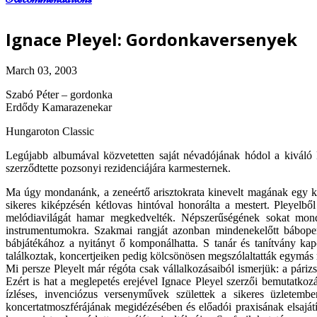
Ignace Pleyel: Gordonkaversenyek
March 03, 2003
Szabó Péter – gordonka
Erdődy Kamarazenekar
Hungaroton Classic
Legújabb albumával közvetetten saját névadójának hódol a kiváló
szerződtette pozsonyi rezidenciájára karmesternek.
Ma úgy mondanánk, a zeneértő arisztokrata kinevelt magának egy ked
sikeres kiképzésén kétlovas hintóval honorálta a mestert. Pleyelb
melódiavilágát hamar megkedvelték. Népszerűségének sokat mond
instrumentumokra. Szakmai rangját azonban mindenekelőtt bábop
bábjátékához a nyitányt ő komponálhatta. S tanár és tanítvány ka
találkoztak, koncertjeiken pedig kölcsönösen megszólaltatták egymás 
Mi persze Pleyelt már régóta csak vállalkozásaiból ismerjük: a pári
Ezért is hat a meglepetés erejével Ignace Pleyel szerzői bemutatko
ízléses, invenciózus versenyművek születtek a sikeres üzletemb
koncertatmoszférájának megidézésében és előadói praxisának elsaját