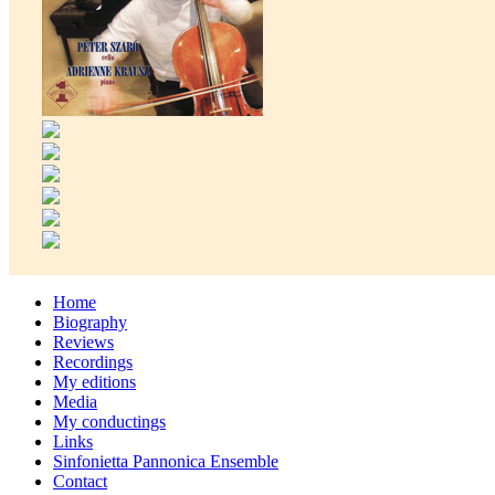
Home
Biography
Reviews
Recordings
My editions
Media
My conductings
Links
Sinfonietta Pannonica Ensemble
Contact