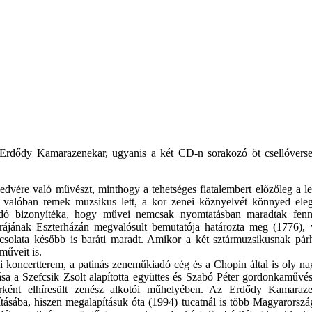
 Erdődy Kamarazenekar, ugyanis a két CD-n sorakozó öt csellóversen
vére való művészt, minthogy a tehetséges fiatalembert előzőleg a le
ől valóban remek muzsikus lett, a kor zenei köznyelvét könnyed eleg
ó bizonyítéka, hogy művei nemcsak nyomtatásban maradtak fenn, h
erájának Eszterházán megvalósult bemutatója határozta meg (1776)
pcsolata később is baráti maradt. Amikor a két sztármuzsikusnak pá
műveit is.
zsi koncertterem, a patinás zeneműkiadó cég és a Chopin által is oly n
zása a Szefcsik Zsolt alapította együttes és Szabó Péter gordonkaművé
erként elhíresült zenész alkotói műhelyében. Az Erdődy Kamaraze
ításába, hiszen megalapításuk óta (1994) tucatnál is több Magyarorsz