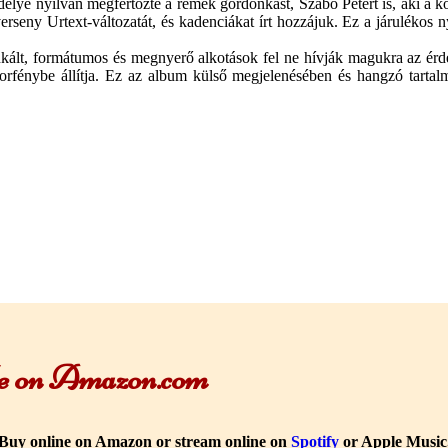
délye nyilván megfertőzte a remek gordonkást, Szabó Pétert is, aki a k
verseny Urtext-változatát, és kadenciákat írt hozzájuk. Ez a járulékos
lt, formátumos és megnyerő alkotások fel ne hívják magukra az érd
torfénybe állítja. Ez az album külső megjelenésében és hangzó tart
ble on Amazon.com
Buy online on Amazon or stream online on
Spotify
or Apple Music